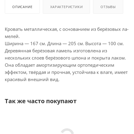
ОПИСАНИЕ
ХАРАКТЕРИСТИКИ
ОТЗЫВЫ
Кро­вать ме­тал­ли­чес­кая, с ос­но­вани­ем из бе­рёзо­вых ла­
мелей.
Ширина — 167 см. Длина — 205 см. Высота — 100 см.
Деревянная берёзовая ламель изготовлена из
нескольких слоев берёзового шпона и покрыта лаком.
Она обладает амортизирующим ортопедическим
эффектом, твёрдая и прочная, устойчива к влаге, имеет
красивый внешний вид.
Так же часто покупают