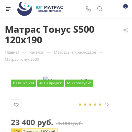
0
Матрас Тонус S500
120x190
—
—
—
Главная
Каталог
Матрасы в Краснодаре
Матрас Тонус S500
В НАЛИЧИИ
Хиты продаж
Мы советуем!
45
23 400
руб.
26 000
руб.
-
10
%
Экономия
2 600
руб.