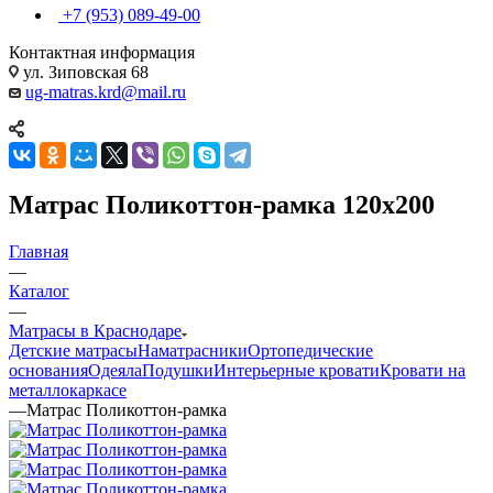
+7 (953) 089-49-00
Контактная информация
ул. Зиповская 68
ug-matras.krd@mail.ru
Матрас Поликоттон-рамка 120x200
Главная
—
Каталог
—
Матрасы в Краснодаре
Детские матрасы
Наматрасники
Ортопедические
основания
Одеяла
Подушки
Интерьерные кровати
Кровати на
металлокаркасе
—
Матрас Поликоттон-рамка