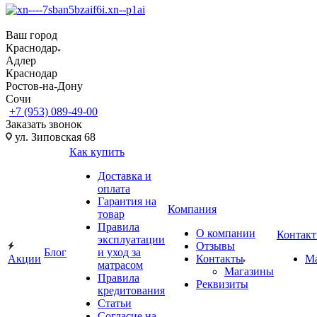
Ваш город
Краснодар
Адлер
Краснодар
Ростов-на-Дону
Сочи
+7 (953) 089-49-00
Заказать звонок
ул. Зиповская 68
Как купить
Доставка и
оплата
Гарантия на
Компания
товар
Правила
О компании
Контак
эксплуатации
Отзывы
Блог
и уход за
Акции
Контакты
М
матрасом
Магазины
Правила
Реквизиты
кредитования
Статьи
Согласие на