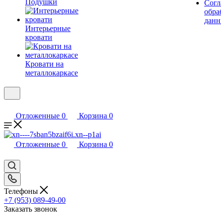
Подушки
Согл
обра
дан
Интерьерные
кровати
Кровати на
металлокаркасе
Отложенные
0
Корзина
0
Отложенные
0
Корзина
0
Телефоны
+7 (953) 089-49-00
Заказать звонок