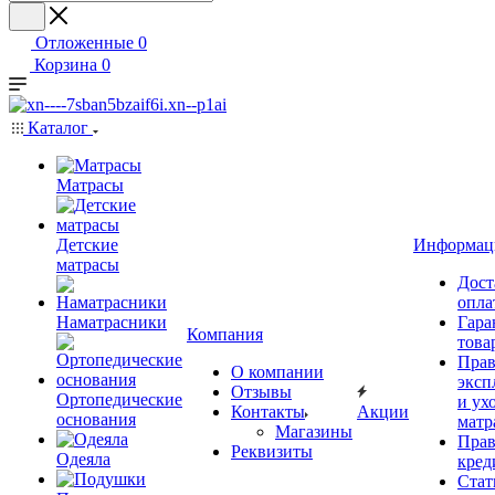
Отложенные
0
Корзина
0
Каталог
Матрасы
Детские
Информац
матрасы
Дост
опла
Наматрасники
Гара
Компания
това
Прав
О компании
эксп
Отзывы
Ортопедические
и ухо
Контакты
Акции
основания
матр
Магазины
Прав
Реквизиты
Одеяла
кред
Стат